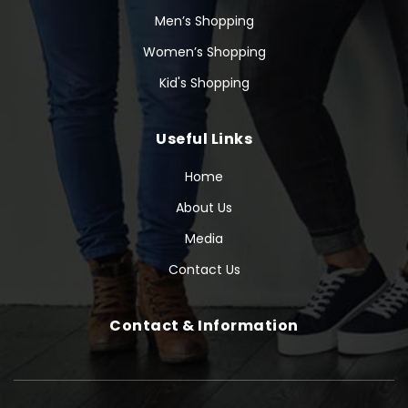
Men’s Shopping
Women’s Shopping
Kid's Shopping
Useful Links
Home
About Us
Media
Contact Us
Contact & Information