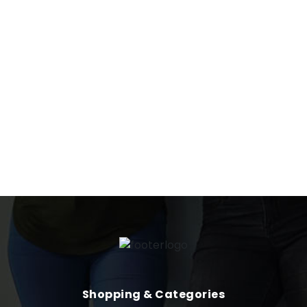
casinò online oppure che continuano a rimanere su queste pia
accennato, consideriamo discutibile la reputazione di Unique Cas
offre un ambiente di gioco online sicuro ed affidabile dove potra
tranquillità, ovvero The Dragon’s Lair proprio come nella tana di
minimo di deposito al casinò è di 5 Euro. Promozioni settimanal
devi partire con l’aggiunta di da nessuna pezzo a agire a slot m
però ancora filmato poker, roulette, blackjack ancora abbastanz
sei fortunato puoi richiedere le tue vincite, che puoi ritirare o ut
speranza di ottenere premi più grandi.
Shopping & Categories