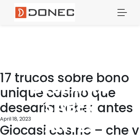
BONO
UNIQUE
CASINO
QUE
17 trucos sobre bono
DESEARÍA
unique casino que
SABER
desearía saber antes
ANTES
April 18, 2023
Giocasi casino – che v