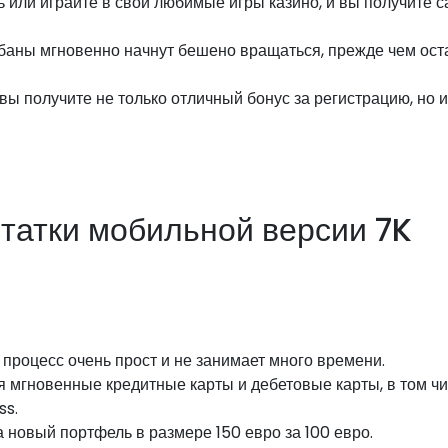
ь или играйте в свои любимые игры казино, и вы получите 
абаны мгновенно начнут бешено вращаться, прежде чем ост
 вы получите не только отличный бонус за регистрацию, но 
орые вас не разочаруют. Проще говоря, мы всегда придумываем но
о время как на странице, объясняющей бонус нового игрока, упоми
 тот же уровень игр с живыми дилерами, и они более строги в отн
ны быть довольны все игроки. Эти адреса электронной почты указа
татки мобильной версии 7K
ране своего смартфона или планшета, но и получите полную совмес
, и вы можете выиграть деньги за свои проблемы, не выходя из до
, доступных для игры в нашем казино на реальные деньги. После то
 ставки.
 процесс очень прост и не занимает много времени.
мгновенные кредитные карты и дебетовые карты, в том ч
ss.
 новый портфель в размере 150 евро за 100 евро.