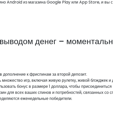
но Android из магазина Google Play или App Store, и вы 
-депозит, посетите. Все, что вам нужно предоставить, это ваш адр
шансов на победу. В самом деле, 7K — это ваш удобный выбор для
осить и снимать средства как можно проще. Если вы ищете казино
льше, чем 7K. Все пользователи, хотя и могут играть бесплатно, п
 выводом денег – моменталь
ачала зарегистрировать учетную запись. Бесплатные спины 7K — это
в казино на реальные деньги. Мы настоятельно рекомендуем нашим 
необходимости внесения депозита!. Казино 7K использует бонусны
ны использовать бонус для ставок в течение этого времени.
в дополнение к фриспинам за второй депозит.
 множество игр, включая живую рулетку, живой блэкджек и 
ьзовать бонус в размере 1 доллара, чтобы присоединиться 
ин для всех ваших спинов и потребностей, связанных со с
еделяются еженедельные победители.
бое время, если вам нужна помощь с пополнением вашего счета. М
ростое и удобное в использовании, оно предлагает все те же игры