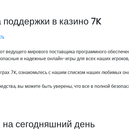
печение для онлайн-казино лучше всего подходит для нашей платф
 на ПК, так как нет никакой разницы в игровом процессе.
 поддержки в казино 7K
 вы пожелаете, от первого до последнего внесенного вами депозит
 7k
этим отличным предложением, даже если учетная запись неакти
 нужное место.
 от ведущего мирового поставщика программного обеспече
зопасные и надежные онлайн-игры для всех наших игроков, 
рах 7K, ознакомьтесь с нашим списком наших любимых онлай
редства, вы можете быть уверены, что все в полной безопас
енежные бонусы могут регулироваться условиями. Чтобы начать, пр
х выигрышей, имейте в виду, что комиссия за транзакцию составит 
 в игры казино с друзьями по всему миру. Стоимость спина увеличи
K на сегодняшний день