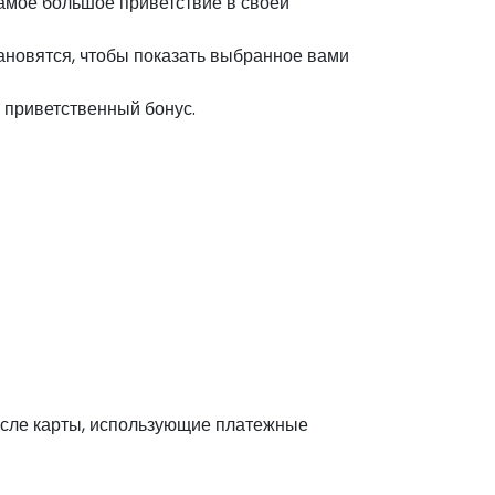
самое большое приветствие в своей
ановятся, чтобы показать выбранное вами
и приветственный бонус.
вые и захватывающие способы сделать вращение
наются коды, 7K не предлагает никаких бонусных
ошении регулирования. 7K славится честностью и
ны на странице часто задаваемых вопросов.
тимость. Вы можете загрузить наши игровые
ма! Помимо возможности загружать слоты для новых
го, как вы зарегистрируете свою учетную запись,
исле карты, использующие платежные