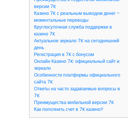
версии 7K
Казино 7K с реальным выводом денег –
моментальные переводы
Круглосуточная служба поддержки в
казино 7K
Актуальное зеркало 7K на сегодняшний
день
Регистрация в 7K с бонусом
Онлайн Казино 7K: официальный сайт и
зеркало
Особенности платформы официального
сайта 7K
Ответы на часто задаваемые вопросы в
7K
Преимущества мобильной версии 7K
Как пополнить счет в 7K казино?
7K оставляет за собой право не обрабатывать каки