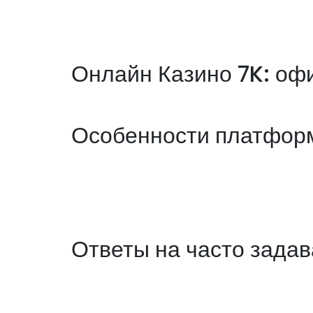
прогрессивных джекпотов, в том числе Triple A, Sha
создана в результате партнерства между Джимми Х
услышать их, как только начнете играть.
Онлайн Казино 7K: оф
Используя эту информацию, игрокам выдается уника
является бездепозитный бонус 2018 для новичков. 
Особенности платфор
Когда вы присоединитесь, у вас есть отличный шан
означает, что у вас есть возможность пополнить св
50% как для новых, так и для существующих игроко
соотношение лучших игр онлайн-казино к количеств
отмеченной наградами семьи казино.
Ответы на часто зада
7K не является одним из таких сайтов; у них нет п
бесплатными вращениями, которые предоставляются в
есть множество рулеток, блэкджека и других карто