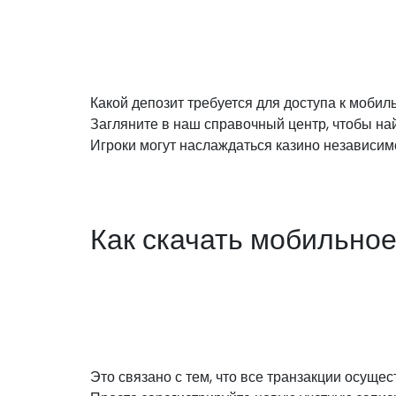
использованием лучших игр и предлагает множеств
балансу будет добавлен бонус в размере 10%. Единс
ищете новые возможности игры в блэкджек, рулетку
казино, которое предлагает реальные игры, выплат
Какой депозит требуется для доступа к моби
Загляните в наш справочный центр, чтобы на
Игроки могут наслаждаться казино независимо 
В 7K BONUS BANDWIDTH есть ваши любимые игры, а т
круглосуточную службу поддержки клиентов. Это озн
собственного дома.
Как скачать мобильное
После того, как вы активировали второй и третий 1
как независимо от того, где вы находитесь, вы игр
здесь, и у нас наверняка найдется что-то для всех
мобильных устройствах, с такими популярными тема
на реальные деньги в 7K!.
Это связано с тем, что все транзакции осущ