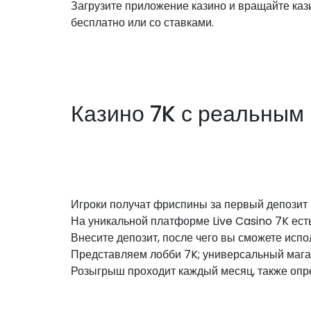
Загрузите приложение казино и вращайте кази
бесплатно или со ставками.
Чтобы узнать больше или внести свой первый онлайн
что это справедливо и дает нашим игрокам больше 
информацию у себя под рукой, чтобы помочь вам вн
игр казино на выбор, тогда вам не нужно искать да
Казино 7K с реальным
Войти в 7K легко, но для этого вам необходимо сн
казино, не рискуя получить удовольствие от игры 
позволяют нашим игрокам вращаться бесплатно без 
ограниченного времени, в то время как игроки долж
Игроки получат фриспины за первый депозит 
На уникальной платформе Live Casino 7K есть
Внесите депозит, после чего вы сможете испол
Представляем лобби 7K; универсальный магаз
Розыгрыш проходит каждый месяц, также опр
Позвоните нам по нашему контактному номеру в лю
предоставляем вам все самое лучшее. Приложение п