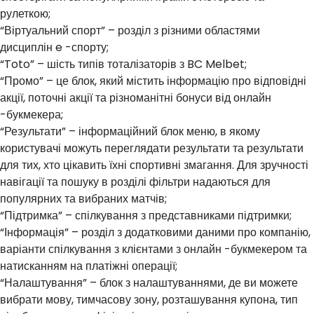
рулеткою;
“Віртуальний спорт” – розділ з різними областями
дисциплін e -спорту;
“Toto” – шість типів тоталізаторів з BC Melbet;
“Промо” – це блок, який містить інформацію про відповідні
акції, поточні акції та різноманітні бонуси від онлайн
-букмекера;
“Результати” – інформаційний блок меню, в якому
користувачі можуть переглядати результати та результати
для тих, хто цікавить їхні спортивні змагання. Для зручності
навігації та пошуку в розділі фільтри надаються для
популярних та вибраних матчів;
“Підтримка” – спілкування з представниками підтримки;
“Інформація” – розділ з додатковими даними про компанію,
варіанти спілкування з клієнтами з онлайн -букмекером та
натисканням на платіжні операції;
“Налаштування” – блок з налаштуваннями, де ви можете
вибрати мову, тимчасову зону, розташування купона, тип