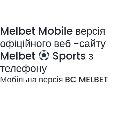
Melbet Mobile версія
офіційного веб -сайту
Melbet
Sports з
телефону
Мобільна версія BC MELBET
Для того, щоб онлайн -букмекер впевнено займав провідну
позицію у галузі віртуального ігрового бізнесу, необхідно не лише
здивувати клієнтів широкою лінією, високими коефіцієнтами та
прибутковими бонусами, але й створити найбільш комфортні умови
для використання функціональності веб -платформи.