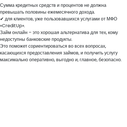
Сумма кредитных средств и процентов не должна
превышать половины ежемесячного дохода.
✔ для клиентов, уже пользовавшихся услугами от МФО
«CreditUp».
Займ онлайн – это хорошая альтернатива для тех, кому
недоступны банковские продукты.
Это поможет сориентироваться во всех вопросах,
касающихся предоставления займов, и получить услугу
максимально оперативно, выгодно и, главное, безопасно.
Поэтому наличие негативных сведений может поставить под
вопрос возможность финансирования важного события. Время от
времени у любого человека возникают потребности в деньгах. И
когда отсутствует возможность идти в банковские организации, мы
даем еще один шанс обогатиться, запрашивая онлайн займ на
карту без отказа срочно в нужное для клиента время. Проблема
недостачи денег периодически волнует каждого. И решать
непростые на первый взгляд ситуации лучше всего с нашей
помощью. В MyWallet займ выдается на сумму от 500 до гривен