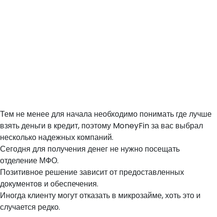
сформировали список из наиболее клиентоориентированных.
Поможет вам найти лучшую лицензированную МФО и объяснит ее
условия кредитования. Помимо подробных и актуальных обзоров
компаний, мы предлагаем ознакомиться с реальными
положительными и отрицательными отзывами их заемщиков. Наш
проект является независимым – мы не рекламируем кредитные
фирмы, не призываем вас брать или отказываться от быстрых
онлайн займов. Период рассмотрения заявки на микрозайм на
карту без отказа – от 5 минут до 15 минут.
Тем не менее для начала необходимо понимать где лучше
взять деньги в кредит, поэтому MoneyFin за вас выбрал
несколько надежных компаний.
Сегодня для получения денег не нужно посещать
отделение МФО.
Позитивное решение зависит от предоставленных
документов и обеспечения.
Иногда клиенту могут отказать в микрозайме, хоть это и
случается редко.