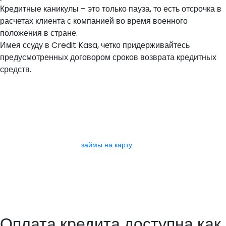
Кредитные каникулы – это только пауза, то есть отсрочка в
расчетах клиента с компанией во время военного
положения в стране.
Имея ссуду в Credit Kasa, четко придерживайтесь
предусмотренных договором сроков возврата кредитных
средств.
Представители МФО заинтересованы в быстром возврате
денежных средств. Именно поэтому большую часть вопросов они
стараются урегулировать мирным путем. Кредит 24/7,
перечисляемый на карту, подразумевает под собой стандартный
перечень ответственности. Не стоит считать, что отсутствие
доскональной проверки
займы на карту
платежеспособности
избавляет заемщика от необходимости выполнять финансовые
обязательства перед кредитором. Сегодня для получения денег не
нужно посещать отделение МФО. Вопросы о предоставлении
финансирования решаются в дистанционном режиме. Никто из нас
не застрахован от непредвиденных трат.
Оплата кредита доступна как