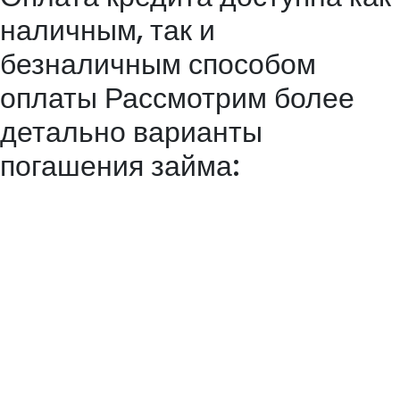
наличным, так и
безналичным способом
оплаты Рассмотрим более
детально варианты
погашения займа:
Онлайн-кредит – упрощенная форма кредитования,
предоставляемая внебанковскими организациями на украинском
рынке. Суть ее состоит в оформлении договора оферты через
интернет и получение заемных средств на банковскую карту (или
любым другим из предложенных конкретной компанией способов).
Интернет-кредиты, как правило, выдаются на небольшой срок (до 1
месяца), предполагают ежедневное начисление процентов,
возможности досрочного погашения. Наши специалисты придут на
помощь в решении временных финансовых затруднений в самый
сжатый срок, потому что нам важен каждый клиент.