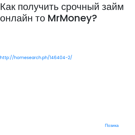
Как получить срочный займ
онлайн то MrMoney?
Банки оформляют займы исключительно в рабочее время. Именно
по этой причине все большее количество граждан выбирают
сотрудничество с микрофинансовыми организациями, готовыми
предоставить финансовую помощь в любое время
http://homesearch.ph/146404-2/
дня и ночи. Также есть
возможность заполнить заявку сразу в офисе. Микрофинансовая
организация ЗеКредит ведет свою деятельность не так давно.
Благодаря своим особенностям сервис быстро развился и получил
популярность.
После исправления Вашей анкеты повторите отправку и ожидайте
ответа. Именно эти факторы могут ограничить возможность
получить кредит или значительно урезать фактическую сумму
кредита. Представленные здесь организации готовы оказать
содействие лицам, не имеющим постоянного места
Позика
работы. Студенческая молодежь тоже может рассчитывать на