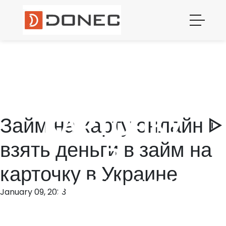
ОНЛАЙН ᐈ
ВЗЯТЬ
ДЕНЬГИ В
ЗАЙМ НА
КАРТОЧКУ
Займ на карту онлайн ᐈ
взять деньги в займ на
В
карточку в Украине
УКРАИНЕ
January 09, 2023
Опция кредитных каникул не уменьшает сумму долга. Возможность
отсрочки уплаты основной суммы кредита или начисленных