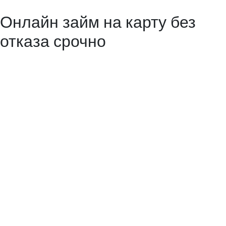
на период от 5 до 30 дней.
Онлайн займ на карту без
отказа срочно
Большая заинтересованность микрофинансовых организаций в
новых заемщиках обусловлена высоким процентом за пользования
срочным займом. Они связаны с высоким риском невозврата
кредита, а залог по данному виду кредитования отсутствует, как и
поручители, и проверка платежеспособности клиента. Услуга
продлевает ссуду без штрафных санкций и ухудшения кредитной
истории.
Получить кредит легко, но стоит учесть, что за один день
пользования предоставленной суммой, придется заплатить
больше, чем в среднем по банкам. При этом невыполнение
условий договора по таким ссудам чревато колоссальными
штрафами и начислением пени. Каждая финансовая компания
заинтересована в том, чтобы получить свой заработок в виде
возврата тела займа, а также процентов, штрафов, пени за не