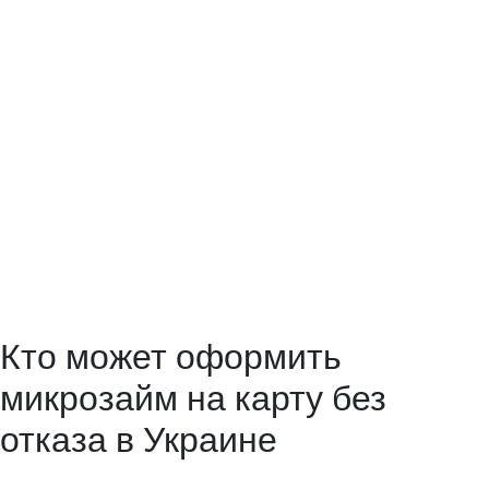
направления кредитования за которыми клиента обращаются в
наш сервис.
Имея ребенка постоянно появляются незапланированные
расходы. Недавно сказали, что в детский сад надо сдать 1500
гривен,я уже не знала, что делать,но подруга посоветовала
MyWallet.Я быстро оформила заявку и мне ее тут же одобрили.
Через неделю муж без проблем смог его погасить в ближайшем
терминале. О кредитных каникулах нужно договориться
непосредственно с компанией. Однако, если заемщики имеют
достаточный запас ресурсов, чтобы продолжать деятельность и
обслуживать ссуды, следует в дальнейшем платить. Через личный
кабинет с любой банковской карточки на которой есть деньги.
Кто может оформить
микрозайм на карту без
отказа в Украине
Аналитики Liga.Creditonline проанализировали каждую и