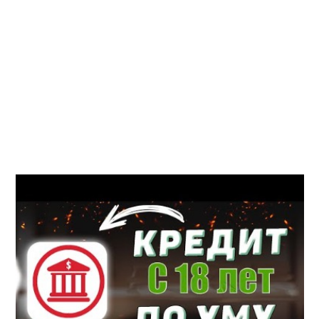
процентов по кредиту зависит от предложений компании.
Менеджер компании перезвонит, чтобы удостовериться в ваших
намерениях срочно взять онлайн микрокредит. Когда заявка будет
одобрена, вы сразу же получите деньги способом, ранее
оговоренным и удобным для вас. Многие украинцы уже
воспользовались возможностью безотказно получить на карту
нужную сумму денег в кредит. Сегодня банковской системе
составляет конкуренцию обширная ниша микрофинансовых
организаций (МФО). Возможность получить деньги без отказа не
выходя из дома привлекает потенциальных заёмщиков.