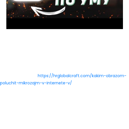
Все сделки по кредитам онлайн осуществляются в виртуальном
пространстве. Кредит 7 не будет применять какие-либо штрафные
санкции за неисполнение или несвоевременное выполнение
условий договора в период военного положения в Украине. Первый
кредит чаще всего выдают без процентов или под минимальный
процент 0,01%, но повторные – на общих условиях. Разные суммы,
но в разных банках
https://hrglobalcraft.com/kakim-obrazom-
poluchit-mikrozajm-v-internete-v/
есть минимальный порог в
несколько тысяч. Мы не собираем и не храним никакой контактной
и личной информации пользователя, поэтому не обязаны иметь
статус оператора персональных данных. Именно эта процедура
является одним из наиболее действенных способов
подтверждения личности заемщика. Для заполнения анкеты
следует указать личные данные – возраст, номер паспорта и ИНН.