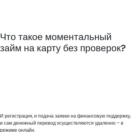
материальную поддержку в случае возникших затруднений. Не
отказывают компании и пенсионерам, оформляющим запросы на
получение средств. Вовсе не обязательно иметь прописку именно
в том городе, из которого пишется запрос.
Что такое моментальный
займ на карту без проверок?
Если вам нужно получить срочный займ, вы обратились по адресу.
Мистер Мани поможет вам оформить и получить займ прямо на
банковскую карту в минимальный срок без похода в банковское
отделение. Мы не задаем вопрос, зачем вам деньги так срочно,
наоборот, выдадим займ без лишних вопросов и телефонных
звонков. В-пятых, мы всегда готовы пойти навстречу нашим
клиентам и рассмотреть реструктуризацию кредита в случае
необходимости.
И регистрация, и подача заявки на финансовую поддержку,
и сам денежный перевод осуществляются удаленно – в
режиме онлайн.